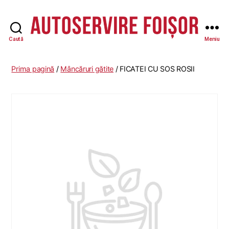
Caută
Meniu
Autoservire
Foisor
-
Prima pagină
/
Mâncăruri gătite
/ FICATEI CU SOS ROSII
Vasile
Lascăr