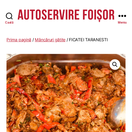
Caută
Meniu
Autoservire
Foisor
-
Prima pagină
/
Mâncăruri gătite
/ FICATEI TARANESTI
Vasile
Lascăr