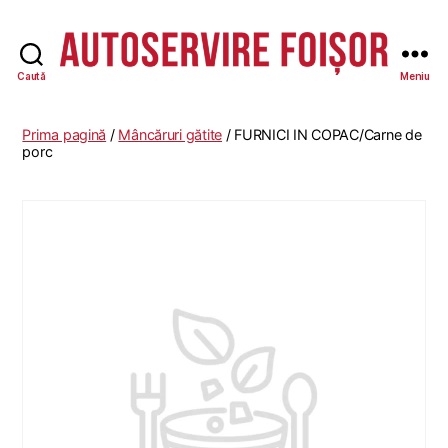
Caută
Meniu
Autoservire
Foisor
-
Prima pagină
/
Mâncăruri gătite
/ FURNICI IN COPAC/Carne de
Vasile
porc
Lascăr