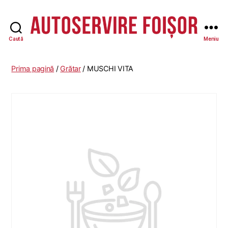
Caută
Meniu
Autoservire
Foisor
-
Prima pagină
/
Grătar
/ MUSCHI VITA
Vasile
Lascăr