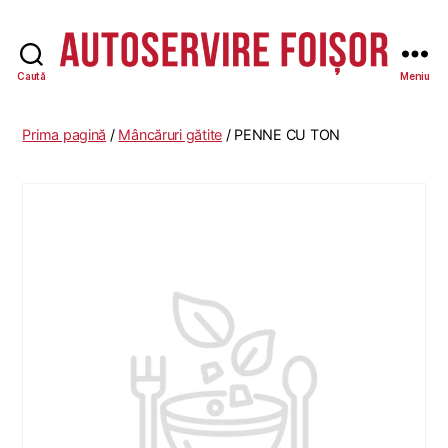
Caută
Meniu
Autoservire
Foisor
-
Prima pagină
/
Mâncăruri gătite
/ PENNE CU TON
Vasile
Lascăr