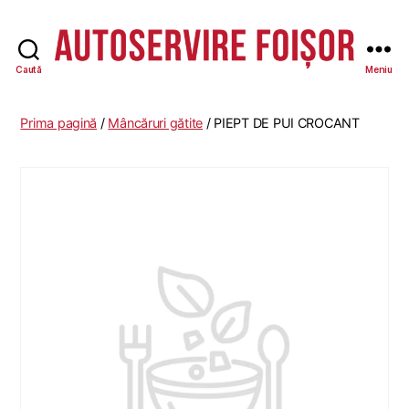
Caută
Meniu
Autoservire
Foisor
-
Prima pagină
/
Mâncăruri gătite
/ PIEPT DE PUI CROCANT
Vasile
Lascăr