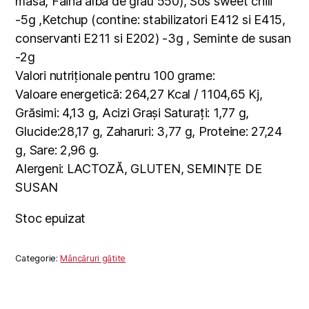
masa, Faina alba de grau 550), Sos sweet chili
-5g ,Ketchup (contine: stabilizatori E412 si E415,
conservanti E211 si E202) -3g , Seminte de susan
-2g
Valori nutriționale pentru 100 grame:
Valoare energetică: 264,27 Kcal / 1104,65 Kj,
Grăsimi: 4,13 g, Acizi Grași Saturați: 1,77 g,
Glucide:28,17 g, Zaharuri: 3,77 g, Proteine: 27,24
g, Sare: 2,96 g.
Alergeni: LACTOZĂ, GLUTEN, SEMINȚE DE
SUSAN
Stoc epuizat
Categorie:
Mâncăruri gătite