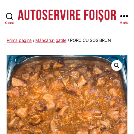
Caută
Meniu
Autoservire
Foisor
-
Prima pagină
/
Mâncăruri gătite
/ PORC CU SOS BRUN
Vasile
Lascăr