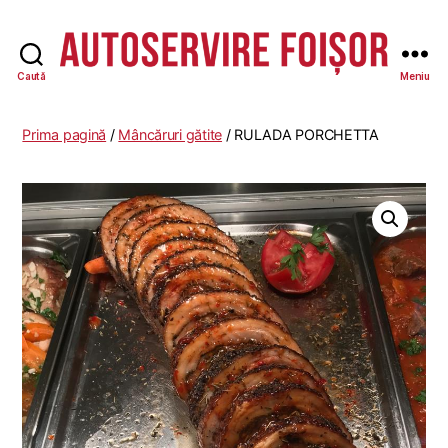
Caută
Meniu
Autoservire
Foisor
-
Prima pagină
/
Mâncăruri gătite
/ RULADA PORCHETTA
Vasile
Lascăr