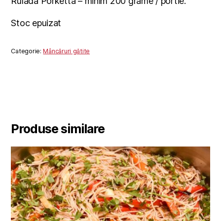
Rulada Porketta – minim 200 grame / portie.
Stoc epuizat
Categorie:
Mâncăruri gătite
Produse similare