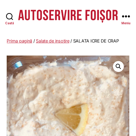
Caută
Meniu
Autoservire
Foisor
-
Prima pagină
/
Salate de insotire
/ SALATA ICRE DE CRAP
Vasile
Lascăr