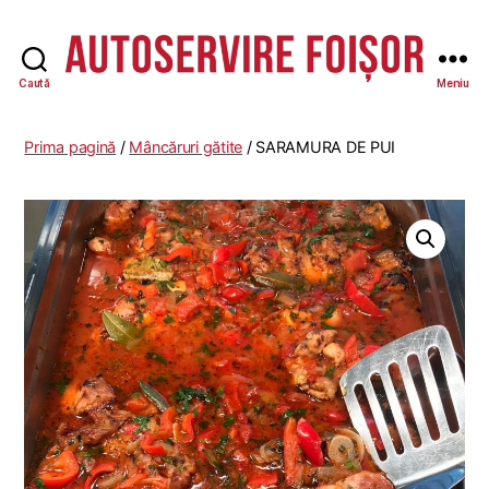
Caută
Meniu
Autoservire
Foisor
-
Prima pagină
/
Mâncăruri gătite
/ SARAMURA DE PUI
Vasile
Lascăr