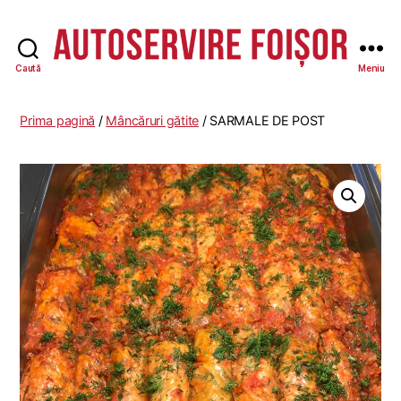
Caută
Meniu
Autoservire
Foisor
-
Prima pagină
/
Mâncăruri gătite
/ SARMALE DE POST
Vasile
Lascăr