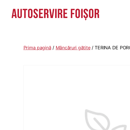
Autoservire
Foisor
-
Vasile
Prima pagină
/
Mâncăruri gătite
/ TERINA DE POR
Lascăr