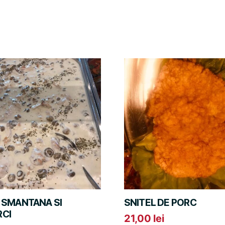
U SMANTANA SI
SNITEL DE PORC
RCI
21,00
lei