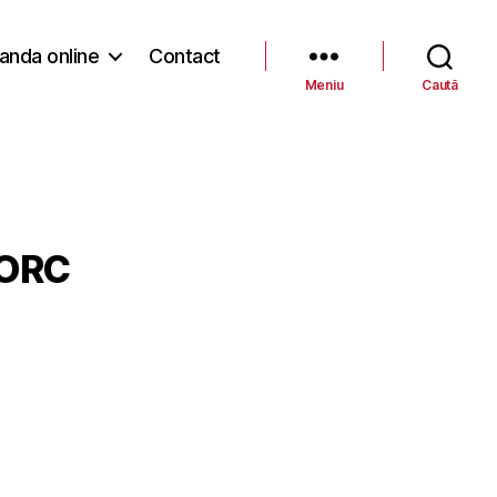
nda online
Contact
Meniu
Caută
PORC