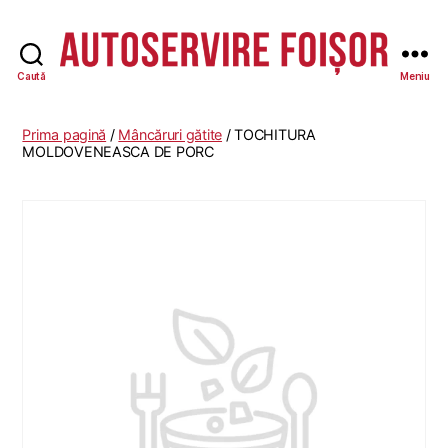
Caută
Meniu
Autoservire
Foisor
-
Prima pagină
/
Mâncăruri gătite
/ TOCHITURA
Vasile
MOLDOVENEASCA DE PORC
Lascăr