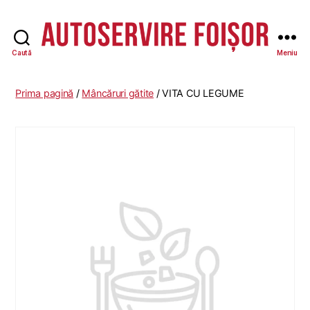
Caută
Meniu
Autoservire
Foisor
-
Prima pagină
/
Mâncăruri gătite
/ VITA CU LEGUME
Vasile
Lascăr