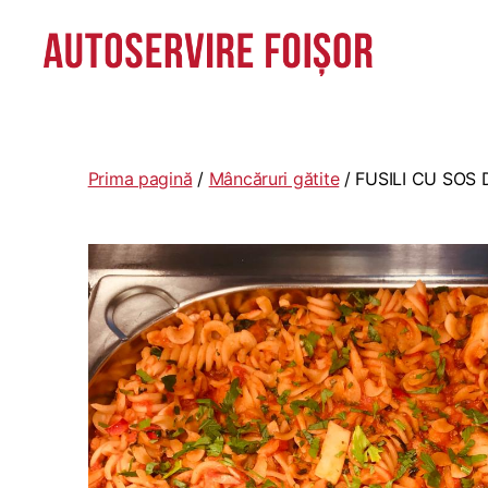
Autoservire
Foisor
-
Vasile
Prima pagină
/
Mâncăruri gătite
/ FUSILI CU SOS 
Lascăr