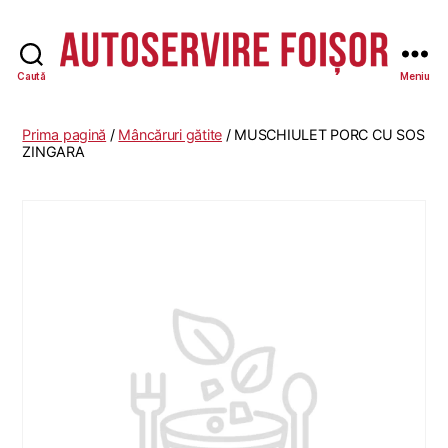
Caută
Meniu
Autoservire
Foisor
-
Prima pagină
/
Mâncăruri gătite
/ MUSCHIULET PORC CU SOS
Vasile
ZINGARA
Lascăr