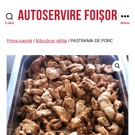
Caută
Meniu
Autoservire
Foisor
-
Prima pagină
/
Mâncăruri gătite
/ PASTRAMA DE PORC
Vasile
Lascăr