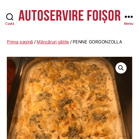
Caută
Meniu
Autoservire
Foisor
-
Prima pagină
/
Mâncăruri gătite
/ PENNE GORGONZOLLA
Vasile
Lascăr